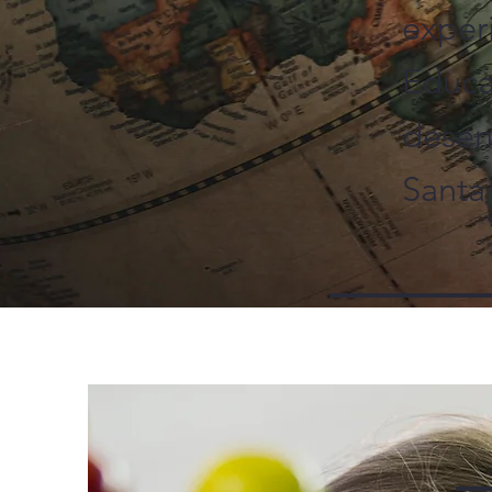
exper
Educa
desen
Santa