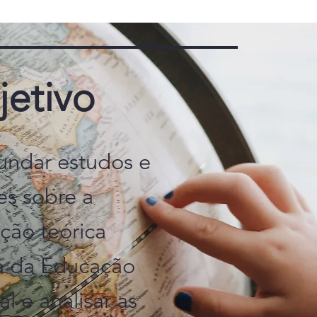
etivo
undar estudos e
es sobre a
ção teórica
a da Educação
al e analisar as