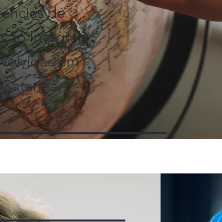
iências de
ção Integral
volvidas em
 Catarina.