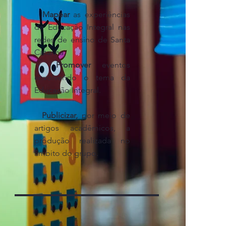
Mapear
as experiências
de Educação Integral nas
redes de ensino de Santa
Catarina.
Promover
eventos
envolvendo o tema da
Educação Integral.
Publicizar,
por meio de
artigos acadêmicos, a
produção realizada no
âmbito do grupo.