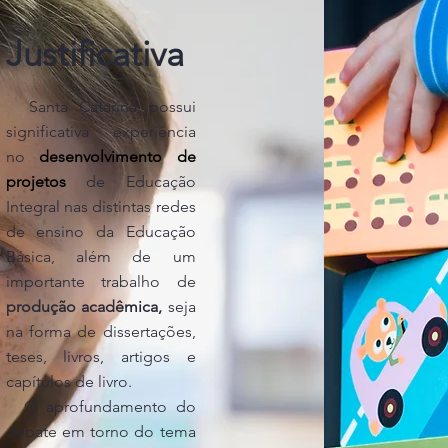
Justificativa
Santa Catarina possui
significativa experiência
no
desenvolvimento de
projetos
de Educação
Integral nas distintas redes
de ensino da Educação
Básica, além de um
importante trabalho de
produção acadêmica,
seja
na forma de dissertações,
teses, livros, artigos e
capítulos de livro.
O aprofundamento do
debate em torno do tema