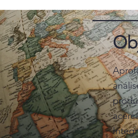
Obj
Aprof
anális
produ
acerc
Integr