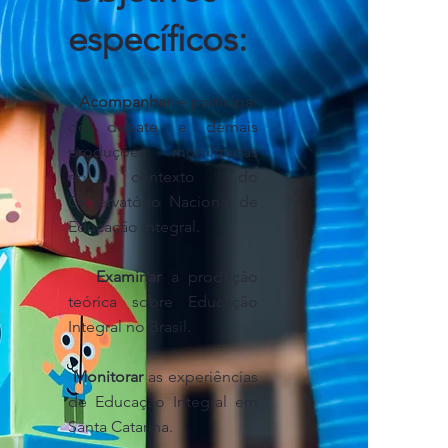
específicos:
Acompanhar
e participar
do debate e demais
produções mobilizadas
no contexto do
Observatório Nacional de
Educação Integral.
Examinar
a produção
teórica sobre Educação
Integral no Brasil.
Monitorar
as experiências
de Educação Integral em
Santa Catarina.